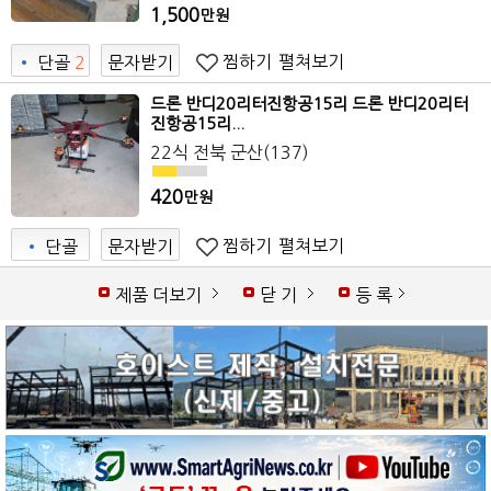
1,500
만원
찜하기
펼쳐보기
•
단골
2
문자받기
드론 반디20리터진항공15리 드론 반디20리터
진항공15리...
22식 전북 군산(137)
420
만원
찜하기
펼쳐보기
•
단골
문자받기
제품 더보기
닫 기
등 록