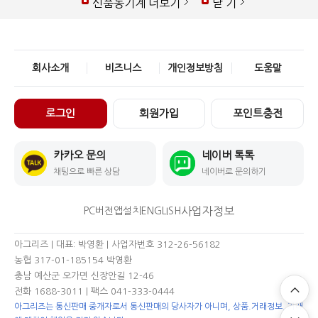
신품농기계 더보기
닫 기
회사소개
비즈니스
개인정보방침
도움말
로그인
회원가입
포인트충전
카카오 문의
네이버 톡톡
채팅으로 빠른 상담
네이버로 문의하기
사업자정보
PC버전
앱설치
ENGLISH
아그리즈 | 대표: 박영환 | 사업자번호 312-26-56182
농협 317-01-185154 박영환
충남 예산군 오가면 신장안길 12-46
전화 1688-3011
| 팩스 041-333-0444
아그리즈는 통신판매 중개자로서 통신판매의 당사자가 아니며, 상품.거래정보, 거래