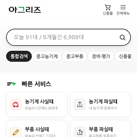
신품몰
전체메뉴
검색어
통합검색
중고농기계
중고부품
정비·평가
신품몰
빠른 서비스
농기계 사실때
농기계 파실때
오늘91/전체6,989대
내 농기계 등록하기
부품 사실때
부품 파실때
오늘4/전체2,770대
중고부품 등록하기