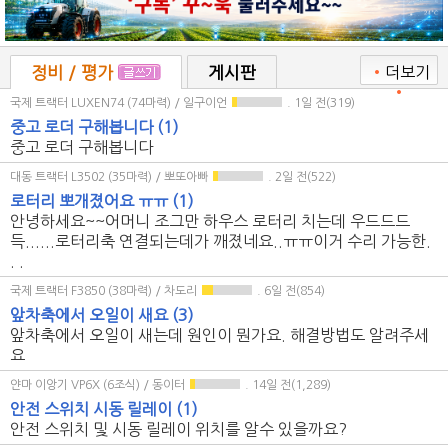
정비 / 평가
게시판
•
더보기
•
국제 트랙터 LUXEN74 (74마력) / 일구이언
. 1일 전(319)
중고 로더 구해봅니다
(1)
중고 로더 구해봅니다
대동 트랙터 L3502 (35마력) / 뽀또아빠
. 2일 전(522)
로터리 뽀개졌어요 ㅠㅠ
(1)
안녕하세요~~어머니 조그만 하우스 로터리 치는데 우드드드
득......로터리축 연결되는데가 깨졌네요..ㅠㅠ이거 수리 가능한.
. .
국제 트랙터 F3850 (38마력) / 차도리
. 6일 전(854)
앞차축에서 오일이 새요
(3)
앞차축에서 오일이 새는데 원인이 뭔가요. 해결방법도 알려주세
요
얀마 이앙기 VP6X (6조식) / 동이터
. 14일 전(1,289)
안전 스위치 시동 릴레이
(1)
안전 스위치 및 시동 릴레이 위치를 알수 있을까요?