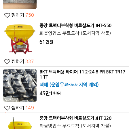
찜하기
750
중앙 트랙터부착형 비료살포기 JHT-550
화물영업소 무료도착 (도서지역 착불)
61
만원
찜하기
337
BKT 트랙터용 타이어 11.2-24 8 PR BKT TR17
1 TT
택배
(운임무료-도서지역 제외)
45만1
천원
찜하기
149
1
중앙 트랙터부착형 비료살포기 JHT-320
화물영업소 무료도착 (도서지역 착불)