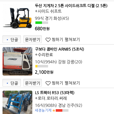
7
두산 지게차 2.5톤 사이드쉬크트 디젤 (2.5톤)
+사이드 쉬프트
99식 경기 화성(45)
680
만원
찜하기
펼쳐보기
•
단골
문자받기
구보다 콤바인 ARN85 (5조식)
+수리완료
10식(994h) 강원 강릉(20)
2,100
만원
찜하기
펼쳐보기
•
단골
문자받기
LS 트랙터 R53 (53마력)
+로더.로타리.써레
16식(908h) 경남 진주(92)
세경농기계