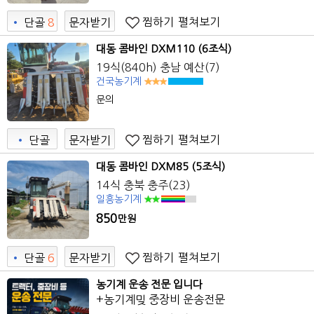
찜하기
펼쳐보기
•
단골
8
문자받기
8
대동 콤바인 DXM110 (6조식)
19식(840h) 충남 예산(7)
건국농기계
문의
찜하기
펼쳐보기
•
단골
문자받기
대동 콤바인 DXM85 (5조식)
14식 충북 충주(23)
일흥농기계
850
만원
찜하기
펼쳐보기
•
단골
6
문자받기
1
농기계 운송 전문 입니다
+농기계밎 중장비 운송전문