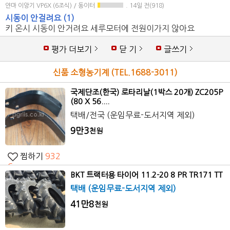
얀마 이앙기 VP6X (6조식) / 동이터
. 14일 전(918)
시동이 안걸려요
(1)
키 온시 시동이 안거려요 세루모터에 전원이가지 않아요
평가 더보기
닫 기
글쓰기
신품 소형농기계 (TEL.
1688-3011
)
국제단조(한국) 로타리날(1박스 20개) ZC205P
(80 X 56....
택배/전국 (운임무료-도서지역 제외)
9만3
천원
찜하기
932
6
BKT 트랙터용 타이어 11.2-20 8 PR TR171 TT
택배
(운임무료-도서지역 제외)
41만8
천원