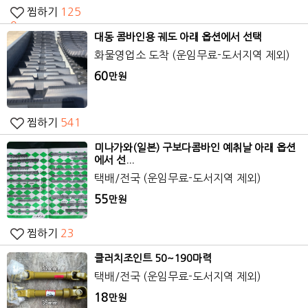
찜하기
125
0
대동 콤바인용 궤도 아래 옵션에서 선택
화물영업소 도착 (운임무료-도서지역 제외)
60
만원
찜하기
541
미나가와(일본) 구보다콤바인 예취날 아래 옵션
에서 선...
택배/전국 (운임무료-도서지역 제외)
55
만원
찜하기
23
클러치조인트 50~190마력
택배/전국 (운임무료-도서지역 제외)
18
만원