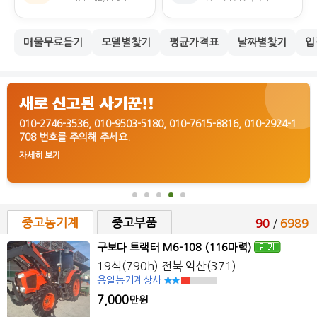
매물무료듣기
모델별찾기
평균가격표
날짜별찾기
입
새로 신고된 사기꾼!!
010-2746-3536, 010-9503-5180, 010-7615-8816, 010-2924-1
708 번호를 주의해 주세요.
자세히 보기
중고농기계
중고부품
90
/
6989
구보다 트랙터 M6-108 (116마력)
19식(790h) 전북 익산(371)
용일농기계상사
7,000
만원