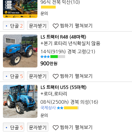
96식 전북 익산(10)
문의
찜하기
펼쳐보기
•
단골
2
문자받기
LS 트랙터 R48 (48마력)
+본기 로타리 년식확실치 않음
14식(919h) 경북 고령(21)
900
만원
찜하기
펼쳐보기
•
단골
5
문자받기
2
LS 트랙터 U55 (55마력)
+로더,로타리
08식(2500h) 경북 의성(16)
국제상사
문의
찜하기
펼쳐보기
•
단골
5
문자받기