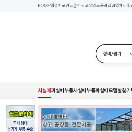
HOME
앱설치
포인트충전
광고문의
도움말
입점업체신청
사실때
파실때
부품사실때
부품파실때
모델별찾기