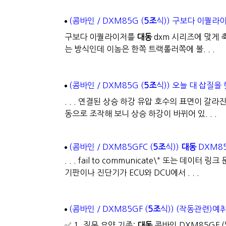
(콤바인 / DXM85G (
5조
식)) 구보다 이퀄라
구보다 이퀄라이저를
대동
dxm 시리즈에 맞게
는 방식인데 이놈은 한쪽 트랙롤러쪽에 볼. . .
(콤바인 / DXM85G (
5조
식)) 오늘 대 삽질을
. . . 연결된 상승 하강 유압 호수의 표면이 
동으로 조작해 보니 상승 하강이 바뀌어 있. . .
(콤바인 / DXM85GFC (
5조
식))
대동
DXM8
. . . fail to communicate\" 또는 데이
기판이나 진단기가 ECU와 DCU에서 . . .
(콤바인 / DXM85GF (
5조
식)) (작동관련)예
✅ 1. 질문 요약 기종:
대동
콤바인 DXM85GF (