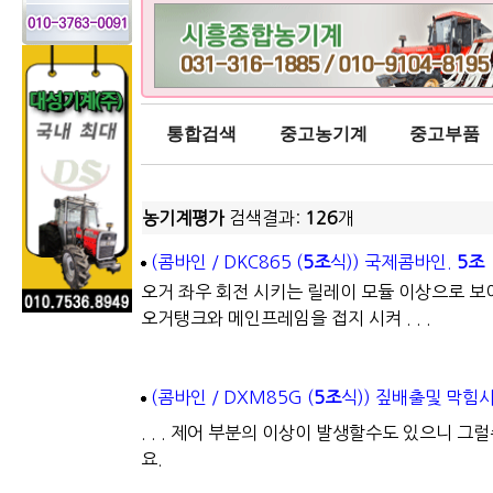
통합검색
중고농기계
중고부품
농기계평가
검색결과:
126
개
(콤바인 / DKC865 (
5조
식)) 국제콤바인.
5조
오거 좌우 회전 시키는 릴레이 모듈 이상으로 보
오거탱크와 메인프레임을 접지 시켜 . . .
(콤바인 / DXM85G (
5조
식)) 짚배출및 막힘시
. . . 제어 부분의 이상이 발생할수도 있으니 
요.