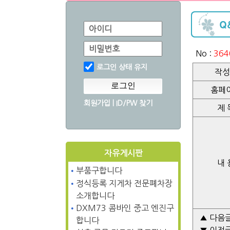
아이디
비밀번호
No :
364
로그인 상태 유지
작성
로그인
홈페
회원가입
|
ID/PW 찾기
제 
자유게시판
내 
•
부품구합니다
•
정식등록 지게차 전문폐차장
소개합니다
•
DXM73 콤바인 중고 엔진구
▲ 다음글
합니다