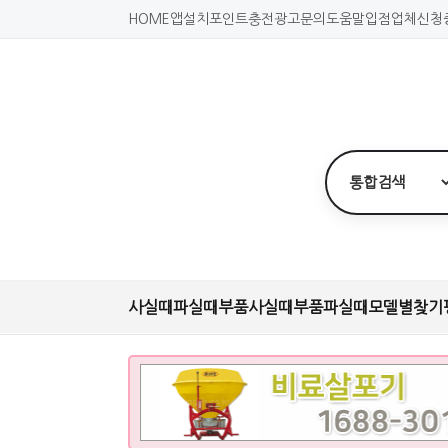
HOME
앱설치
포인트충전
광고문의
도움말
입점업체신청
사실때
파실때
부품사실때
부품파실때
모델별찾기