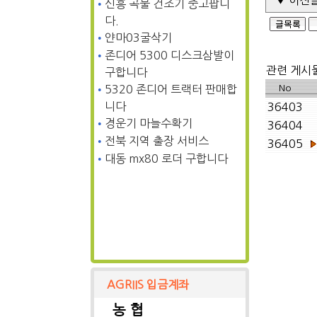
▼ 이전글
•
신흥 곡물 건조기 중고팝니
다.
•
얀마03굴삭기
•
존디어 5300 디스크삼발이
관련 게시물
구합니다
•
5320 존디어 트랙터 판매합
No
니다
36403
•
경운기 마늘수확기
36404
•
전북 지역 출장 서비스
36405
•
대동 mx80 로더 구합니다
AGRIIS 입금계좌
농 협