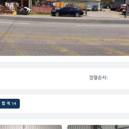
정렬순서:
합 계
14