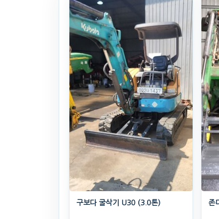
구보다 굴삭기 U30 (3.0톤)
존디