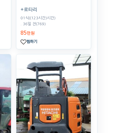
+로타리
01식((123시간)시간)
. 36일 전
(769)
85
만원
찜하기