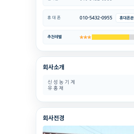
010-5432-0955
휴 대 폰
휴대폰문
추천레벨
회사소개
신 성 농 기 계
유 홍 채
회사전경