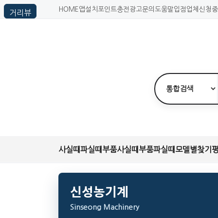
HOME
앱설치
포인트충전
광고문의
도움말
입점업체신청
중
사실때
파실때
부품사실때
부품파실때
모델별찾기
신성농기계
Sinseong Machinery