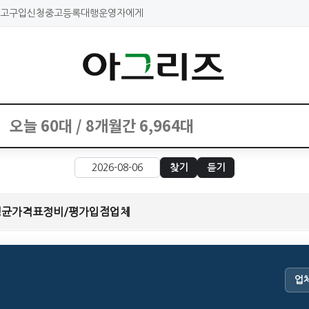
고구입신청
중고등록대행
운영자에게
찾기
듣기
평균가격표
정비/평가
입점업체
업