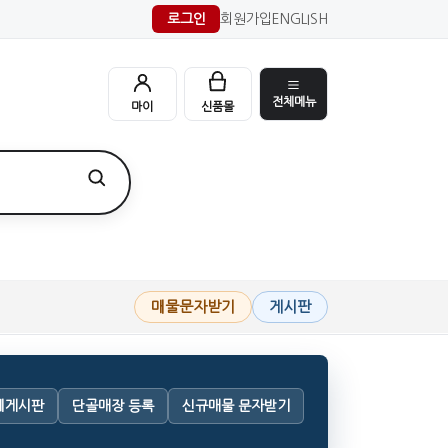
로그인
회원가입
ENGLISH
전체메뉴
마이
신품몰
매물문자받기
게시판
체게시판
단골매장 등록
신규매물 문자받기