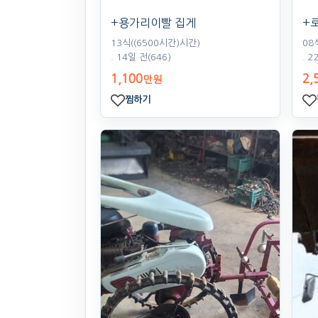
+용가리이빨 집게
+
13식((6500시간)시간)
08
. 14일 전
(646)
. 2
1,100
2,
만원
찜하기