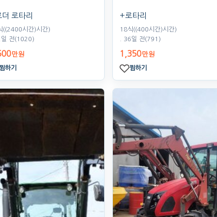
로더 로타리
+로타리
식((2400시간)시간)
18식((400시간)시간)
2일 전
(1020)
. 36일 전
(791)
500
1,350
만원
만원
찜하기
찜하기