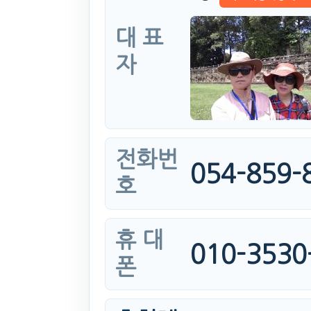
대 표
자
전화번
054-859-
호
휴 대
010-3530
폰