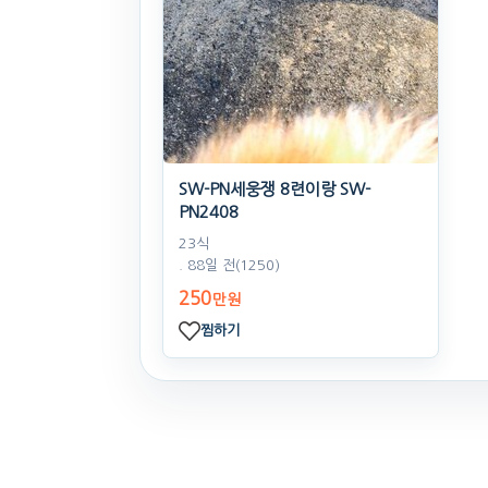
SW-PN세웅쟁 8련이랑 SW-
PN2408
23식
. 88일 전
(1250)
250
만원
찜하기