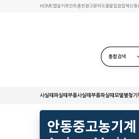
HOME
앱설치
포인트충전
광고문의
도움말
입점업체신청
사실때
파실때
부품사실때
부품파실때
모델별찾기
안동중고농기계