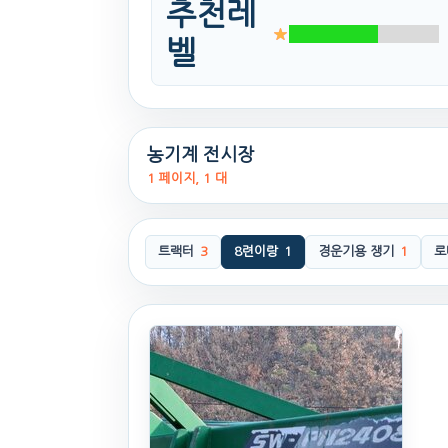
추천레
벨
농기계 전시장
1 페이지, 1 대
트랙터
3
8련이랑
1
경운기용 쟁기
1
로