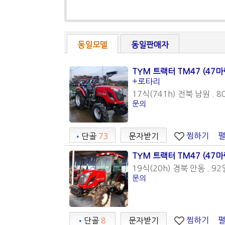
동일모델
동일판매자
TYM 트랙터 TM47 (47마
+로타리
17식(741h) 전북 남원 . 8
문의
찜하기
•
단골
73
문자받기
TYM 트랙터 TM47 (47마
19식(20h) 경북 안동 . 92
문의
찜하기
•
단골
8
문자받기