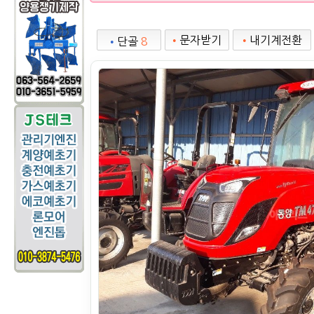
•
문자받기
•
내기계전환
•
단골
8