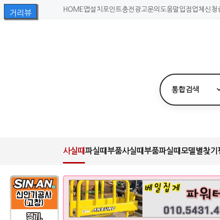
HOME
앱설치
포인트충전
광고문의
도움말
입점업체신청
사실때
파실때
부품사실때
부품파실때
모델별찾기