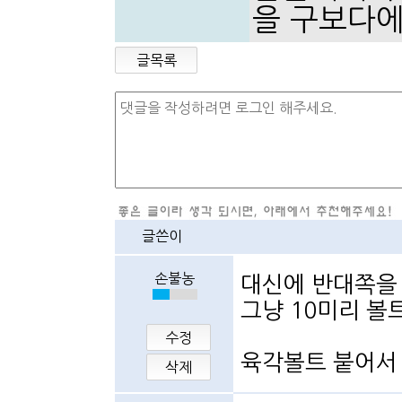
을 구보다에
글목록
글쓴이
손불농
대신에 반대쪽을
그냥 10미리 볼
수정
육각볼트 붙어서
삭제