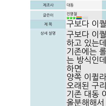
제조사
대동
진영철
글쓴이
구보다 이퀄
제 목
구보다 이퀄
상세 설명
하고 있는데
기존에는 롤
는 방식인데
하면
양쪽 이퀼
오래된 구리
기존 대동 
올분해해서 