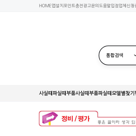
HOME
앱설치
포인트충전
광고문의
도움말
입점업체신청
사실때
파실때
부품사실때
부품파실때
모델별찾기