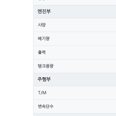
엔진부
사양
배기량
출력
탱크용량
주행부
T/M
변속단수