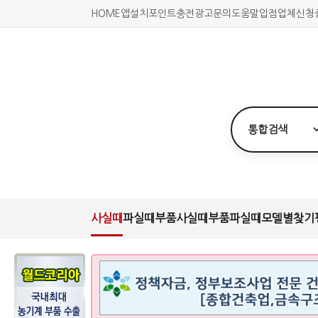
HOME
앱설치
포인트충전
광고문의
도움말
입점업체신청
사실때
파실때
부품사실때
부품파실때
모델별찾기