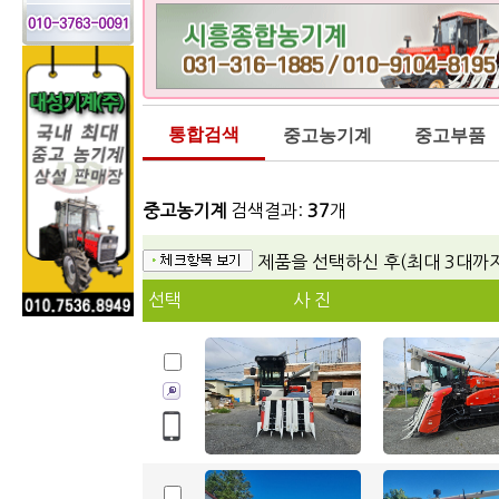
통합검색
중고농기계
중고부품
중고농기계
검색결과:
37
개
제품을 선택하신 후(최대 3대까
선택
사 진