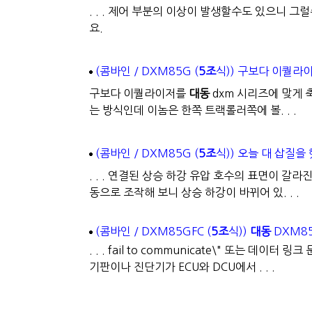
. . . 제어 부분의 이상이 발생할수도 있으니 
요.
(콤바인 / DXM85G (
5조
식)) 구보다 이퀄라
구보다 이퀄라이저를
대동
dxm 시리즈에 맞게
는 방식인데 이놈은 한쪽 트랙롤러쪽에 볼. . .
(콤바인 / DXM85G (
5조
식)) 오늘 대 삽질을
. . . 연결된 상승 하강 유압 호수의 표면이 
동으로 조작해 보니 상승 하강이 바뀌어 있. . .
(콤바인 / DXM85GFC (
5조
식))
대동
DXM8
. . . fail to communicate\" 또는 데이
기판이나 진단기가 ECU와 DCU에서 . . .