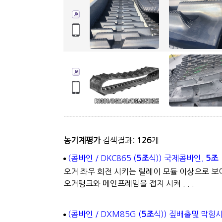
농기계평가
검색결과:
126
개
(콤바인 / DKC865 (
5조
식)) 국제콤바인.
5조
오거 좌우 회전 시키는 릴레이 모듈 이상으로 보
오거탱크와 메인프레임을 접지 시켜 . . .
(콤바인 / DXM85G (
5조
식)) 짚배출및 막힘시