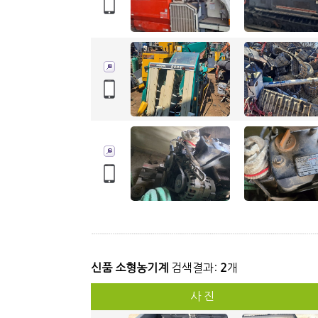
신품 소형농기계
검색결과:
2
개
사 진